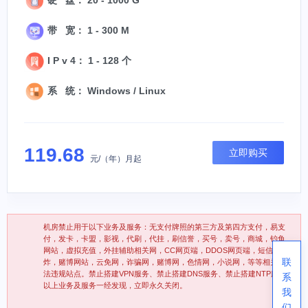
带 宽： 1 - 300 M
I P v 4： 1 - 128 个
系 统： Windows / Linux
119.68
立即购买
元/（年）月起
机房禁止用于以下业务及服务：无支付牌照的第三方及第四方支付，易支
付，发卡，卡盟，影视，代刷，代挂，刷信誉，买号，卖号，商城，钓鱼
网站，虚拟充值，外挂辅助相关网，CC网页端，DDOS网页端，短信轰
联
炸，赌博网站，云免网，诈骗网，赌博网，色情网，小说网，等等相关违
法违规站点。禁止搭建VPN服务、禁止搭建DNS服务、禁止搭建NTP服务
系
以上业务及服务一经发现，立即永久关闭。
我
们